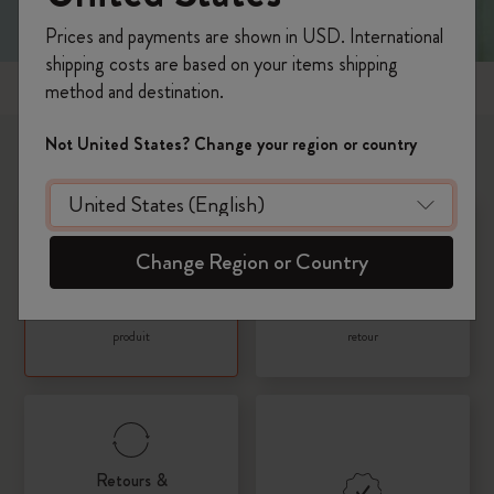
Prices and payments are shown in USD. International
shipping costs are based on your items shipping
Thèmes populaires
method and destination.
Not United States? Change your region or country
Que voulez-vous savoir?
Change Region or Country
Produits
Expédition & Livraison
Afficher les informations sur le
Informations sur la livraison et le
produit
retour
Retours &