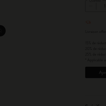
Quantité
City Guide Notebooks LUXE x Moleskine
Casa Batlló Éditions personnalisées
Quantité mi
I Am The City
Livraison of
zoom.cta
Moleskine Detour
15% de réduct
20% de réduct
25% de réduct
* Applicable 
Ajo