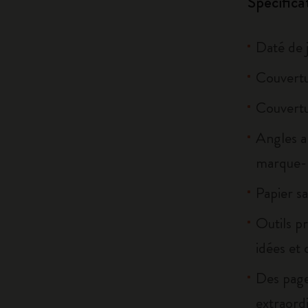
Spécifica
Daté de 
Couvertu
Couvertu
Angles a
marque-p
Papier sa
Outils pr
idées et 
Des page
extraordi