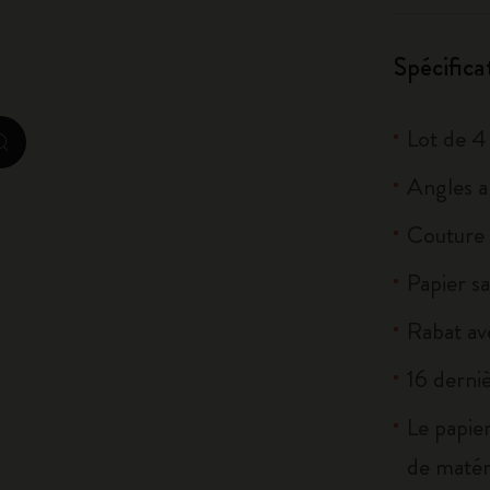
City Guide Notebooks LUXE x Moleskine
Spécifica
Casa Batlló Éditions personnalisées
I Am The City
Lot de 4
zoom.cta
Moleskine Detour
Angles a
Couture S
Papier sa
Rabat av
16 derniè
Le papier
de matér