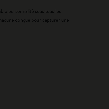
e personnalité sous tous les
, chacune conçue pour capturer une
Best-seller