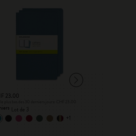
F 23.00
CHF 31.00
 le plus bas des 30 derniers jours: CHF 23.00
Prix le plus bas des 
hiers
Carnet Classic
Lot de 3
C
+1