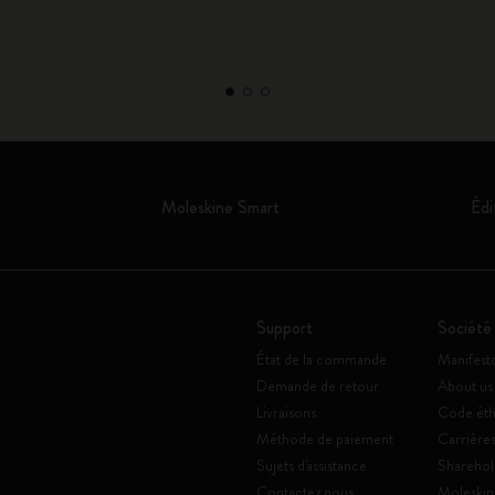
Moleskine Smart
Édi
Support
Société
État de la commande
Manifest
Demande de retour
About us
Livraisons
Code éth
Méthode de paiement
Carrière
Sujets d'assistance
Sharehol
Contactez nous
Moleskin