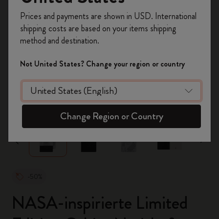
Registrieren Sie sich jetzt und sichern Sie sich
Prices and payments are shown in USD. International
10% Rabatt sowie kostenlosen Versand auf
shipping costs are based on your items shipping
Ihre erste Bestellung
mit dem Code
method and destination.
WELCOME10.
Erstellen Sie ein Moleskine Konto, um Zugang zu
Not United States? Change your region or country
exklusiven Angeboten, Mitgliedervorteilen und
noch mehr Inspiration zu erhalten.
zoom.cta
Jetzt registrieren!
Change Region or Country
-50%
NASA-inspirierte Limited