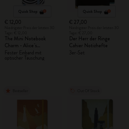
Quick Shop
Quick Shop
€ 12,00
€ 27,00
Niedrigster Preis der letzten 30
Niedrigster Preis der letzten 30
Tage: € 12,00
Tage: € 27,00
The Mini Notebook
Der Herr der Ringe
Charm - Alice´s
Cahier Notizhefte
Abenteuer im Wunderland
Fester Einband mit
3er-Set
optischer Täuschung
Bestseller
Out Of Stock