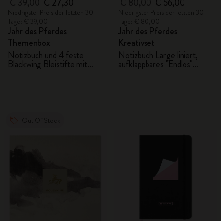
€ 39,00
€ 27,30
€ 80,00
€ 56,00
Niedrigster Preis der letzten 30
Niedrigster Preis der letzten 30
Tage: € 39,00
Tage: € 80,00
Jahr des Pferdes
Jahr des Pferdes
Themenbox
Kreativset
Notizbuch und 4 feste
Notizbuch Large liniert,
Blackwing Bleistifte mit
aufklappbares "Endlos"
Geschenkbox
Notizbuch, Kaweco Stift
und 2 Washi Tapes mit
Geschenkbox
Out Of Stock