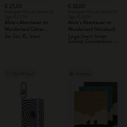
€ 27,00
€ 33,00
Niedrigster Preis der letzten 30
Niedrigster Preis der letzten 30
Tage: € 27,00
Tage: € 33,00
Alice´s Abenteuer im
Alice´s Abenteuer im
Wunderland Cahier
Wunderland Notizbuch
Notizhefte
3er-Set, XL, liniert
Large, liniert, fester
Einband, Geschenkbox –
Alice
Out Of Stock
Bestseller