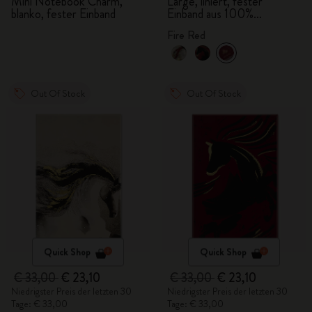
BLACKPINK
Mini Notebook Charm,
Large, liniert, fester
blanko, fester Einband
Einband aus 100%
VEGEA® mit
Fire Red
Geschenkbox
Out Of Stock
Out Of Stock
Quick Shop
Quick Shop
€ 33,00
€ 23,10
€ 33,00
€ 23,10
Niedrigster Preis der letzten 30
Niedrigster Preis der letzten 30
Tage: € 33,00
Tage: € 33,00