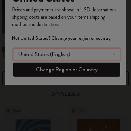
Registrieren Sie sich jetzt und sichern Sie sich
Prices and payments are shown in USD. International
10% Rabatt sowie kostenlosen Versand auf
shipping costs are based on your items shipping
Ihre erste Bestellung
mit dem Code
method and destination.
WELCOME10.
Erstellen Sie ein Moleskine Konto, um Zugang zu
Not United States? Change your region or country
exklusiven Angeboten, Mitgliedervorteilen und
noch mehr Inspiration zu erhalten.
The Original Notebook
The Mini Notebook Charm
N
Jetzt registrieren!
Change Region or Country
Filter
Sortieren nach
371 Produkte
Neu
Neu