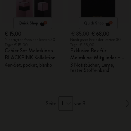
Quick Shop
Quick Shop
€ 15,00
€ 85,00
€ 68,00
Niedrigster Preis der letzten 30
Niedrigster Preis der letzten 30
Tage: € 15,00
Tage: € 85,00
Cahier Set Moleskine x
Exklusive Box für
BLACKPINK Kollektion
Moleskine-Mitglieder –
Notizbücher Impressionen
4er-Set, pocket, blanko
3 Notizbücher, Large,
fester Stoffeinband
des Impressionismus
1
Seite:
von 8