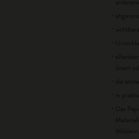
anderem 
abgerun
sichtbar
Umschlag
elfenbei
liniert o
die letzt
in prakt
Das Papi
Material
Wäldern,