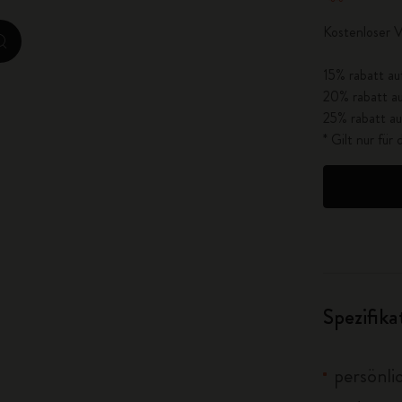
City Guide Notebooks LUXE x Moleskine
Kostenloser V
zoom.cta
Casa Batlló Custom Editions
15% rabatt au
20% rabatt au
I Am The City
25% rabatt au
* Gilt nur fü
IZIPIZI x Moleskine
Moleskine Detour
Spezifik
persönli