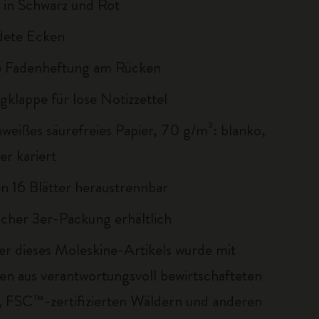
in Schwarz und Rot
dete Ecken
e Fadenheftung am Rücken
klappe für lose Notizzettel
nweißes säurefreies Papier, 70 g/m²: blanko,
der kariert
en 16 Blätter heraustrennbar
ischer 3er-Packung erhältlich
er dieses Moleskine-Artikels wurde mit
ien aus verantwortungsvoll bewirtschafteten
 FSC™-zertifizierten Wäldern und anderen