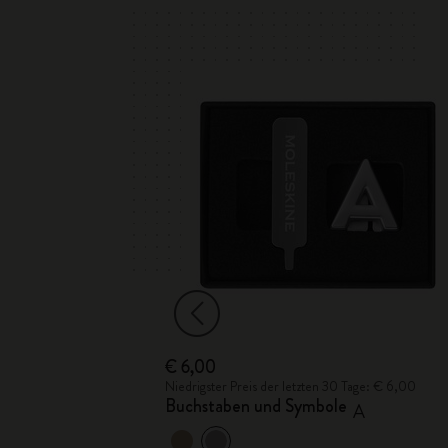
€ 6,00
Tage: € 6,00
Niedrigster Preis der letzten 30 Tage: € 6,00
Buchstaben und Symbole
R
A