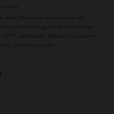
nd Fach
er dieses Moleskine-Artikels wurde mit
ien aus verantwortungsvoll bewirtschafteten
 FSC™ -zertifizierten Wäldern und anderen
erten Quellen hergestellt.
g