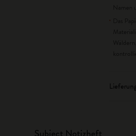
Namen u
Das Papi
Material
Wäldern,
kontrolli
Lieferun
Subject Notizheft