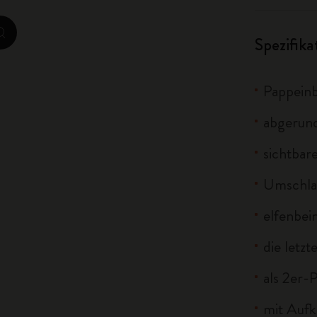
City Guide Notebooks LUXE x Moleskine
zoom.cta
Spezifik
Casa Batlló Custom Editions
I Am The City
Pappein
IZIPIZI x Moleskine
abgerun
sichtbar
Moleskine Detour
Umschlag
elfenbei
die letzt
als 2er-
mit Aufk