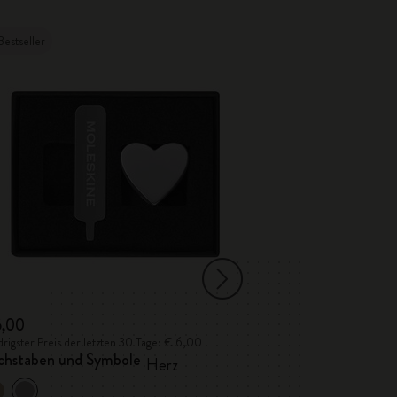
Bestseller
Bestseller
6,00
€ 6,00
rigster Preis der letzten 30 Tage: € 6,00
Niedrigster Preis de
chstaben und Symbole
Buchstaben und
Herz