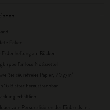
ationen
band
dete Ecken
e Fadenheftung am Rücken
klappe für lose Notizzettel
nweißes säurefreies Papier, 70 g/m²
en 16 Blätter heraustrennbar
Packung erhältlich
leber zum Personalisieren des Einbands mit