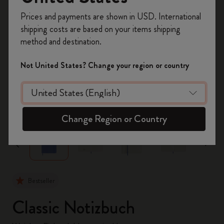
Registrieren Sie sich jetzt und sichern Sie sich
Prices and payments are shown in USD. International
10% Rabatt sowie kostenlosen Versand auf
shipping costs are based on your items shipping
Ihre erste Bestellung
mit dem Code
method and destination.
WELCOME10.
Erstellen Sie ein Moleskine Konto, um Zugang zu
Not United States? Change your region or country
exklusiven Angeboten, Mitgliedervorteilen und
noch mehr Inspiration zu erhalten.
zoom.cta
Jetzt registrieren!
Change Region or Country
Bestseller
Classic Notizbuch