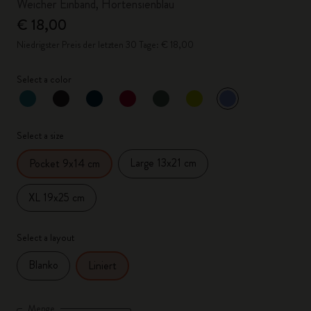
Weicher Einband, Hortensienblau
€ 18,00
Niedrigster Preis der letzten 30 Tage: € 18,00
Select a color
ausgewählt
*
Ausgewählte Farbe
Select a size
Large 13x21 cm
Pocket 9x14 cm
XL 19x25 cm
Select a layout
Blanko
Liniert
Menge