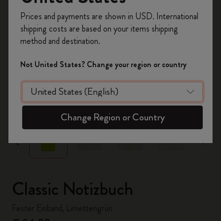
Registrieren Sie sich jetzt und sichern Sie sich
Prices and payments are shown in USD. International
10% Rabatt sowie kostenlosen Versand auf
shipping costs are based on your items shipping
Ihre erste Bestellung
mit dem Code
method and destination.
WELCOME10.
Erstellen Sie ein Moleskine Konto, um Zugang zu
Not United States? Change your region or country
exklusiven Angeboten, Mitgliedervorteilen und
noch mehr Inspiration zu erhalten.
zoom.cta
Jetzt registrieren!
Change Region or Country
Classic Notizbuch
Fester Einband, Limettengrün