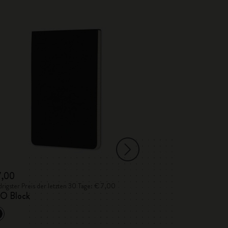
-50%
7,00
€ 45,50
€ 22,
rigster Preis der letzten 30 Tage: € 7,00
Niedrigster Preis de
O Block
Detour
The Moleskine 