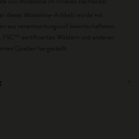
te von Moleskine im Inneren nachlesbar
er dieses Moleskine-Artikels wurde mit
ien aus verantwortungsvoll bewirtschafteten
 FSC™-zertifizierten Wäldern und anderen
erten Quellen hergestellt.
g