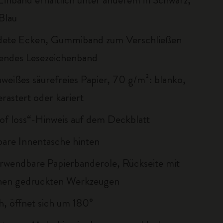
Blau
dete Ecken, Gummiband zum Verschließen
endes Lesezeichenband
nweißes säurefreies Papier, 70 g/m²: blanko,
gerastert oder kariert
 of loss“-Hinweis auf dem Deckblatt
bare Innentasche hinten
rwendbare Papierbanderole, Rückseite mit
chen gedruckten Werkzeugen
ch, öffnet sich um 180°