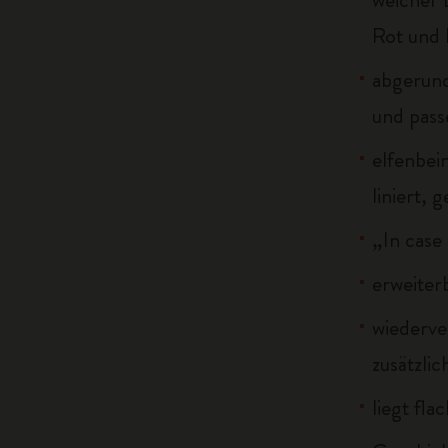
Rot und 
abgerun
und pass
elfenbei
liniert, 
„In case
erweiter
wiederve
zusätzli
liegt fla