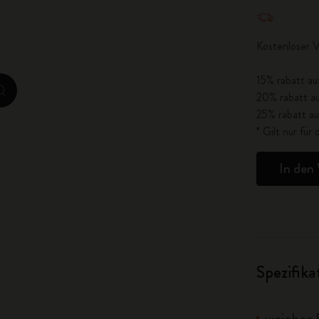
Menge aktua
City Guide Notebooks LUXE x Moleskine
Kostenloser V
Casa Batlló Custom Editions
15% rabatt au
I Am The City
zoom.cta
20% rabatt au
25% rabatt au
IZIPIZI x Moleskine
* Gilt nur fü
Moleskine Detour
In den
Spezifik
weicher 