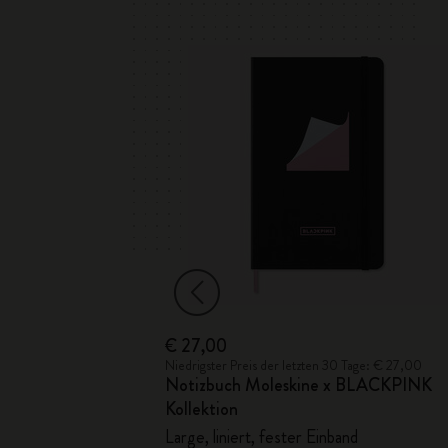
€ 27,00
en
Niedrigster Preis der letzten 30 Tage: € 27,00
Notizbuch Moleskine x BLACKPINK
and mit geprägtem
Kollektion
Large, liniert, fester Einband