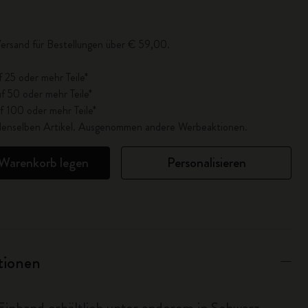
lisiert auf 1
ersand für Bestellungen über € 59,00.
f 25 oder mehr Teile*
f 50 oder mehr Teile*
f 100 oder mehr Teile*
r denselben Artikel. Ausgenommen andere Werbeaktionen.
 Warenkorb legen
Personalisieren
ationen
Einband erhältlich unter anderem in Schwarz,