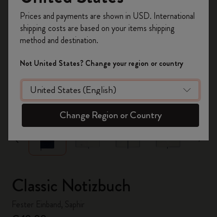
Registrieren Sie sich jetzt und sichern Sie sich
Prices and payments are shown in USD. International
10% Rabatt sowie kostenlosen Versand auf
shipping costs are based on your items shipping
Ihre erste Bestellung
mit dem Code
method and destination.
WELCOME10.
Erstellen Sie ein Moleskine Konto, um Zugang zu
Not United States? Change your region or country
exklusiven Angeboten, Mitgliedervorteilen und
noch mehr Inspiration zu erhalten.
zoom.cta
Jetzt registrieren!
Change Region or Country
Classic Notizbuch
Fester Einband, Saphir