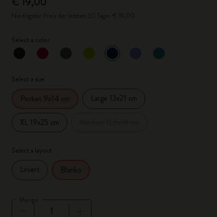
€ 19,00
Niedrigster Preis der letzten 30 Tage: € 19,00
Select a color
ausgewählt
*
Ausgewählte Farbe
Select a size
Large 13x21 cm
Pocket 9x14 cm
XL 19x25 cm
Medium 11.5x18 cm
Select a layout
Liniert
Blanko
Menge