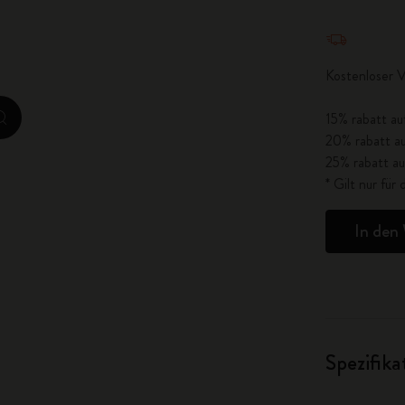
City Guide Notebooks LUXE x Moleskine
Menge aktua
Casa Batlló Custom Editions
Kostenloser V
I Am The City
15% rabatt au
zoom.cta
20% rabatt au
IZIPIZI x Moleskine
25% rabatt au
* Gilt nur fü
Moleskine Detour
In den
Spezifik