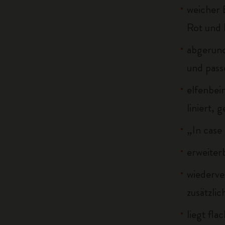
weicher 
Rot und 
abgerun
und pass
elfenbei
liniert, 
„In case
erweiter
wiederve
zusätzli
liegt fla