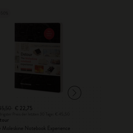
-50%
45,50
€ 22,75
€ 35,00
rigster Preis der letzten 30 Tage: € 45,50
Niedrigster Preis de
tour
Detour Londo
Custom Edition 
e Moleskine Notebook Experience
Marshall