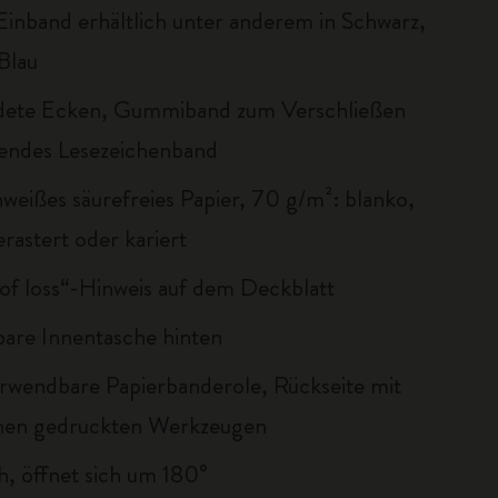
Einband erhältlich unter anderem in Schwarz,
Blau
dete Ecken, Gummiband zum Verschließen
endes Lesezeichenband
nweißes säurefreies Papier, 70 g/m²: blanko,
gerastert oder kariert
 of loss“-Hinweis auf dem Deckblatt
bare Innentasche hinten
rwendbare Papierbanderole, Rückseite mit
chen gedruckten Werkzeugen
ch, öffnet sich um 180°