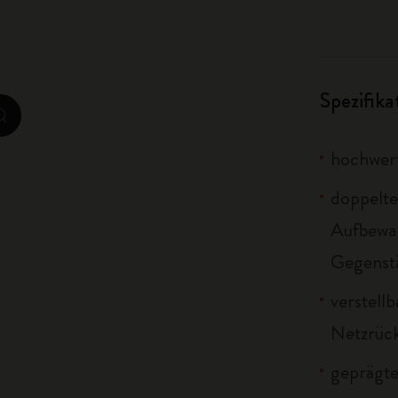
City Guide Notebooks LUXE x Moleskine
Casa Batlló Custom Editions
Spezifik
I Am The City
zoom.cta
IZIPIZI x Moleskine
hochwert
Moleskine Detour
doppelte
Aufbewa
Gegenst
verstell
Netzrüc
geprägt