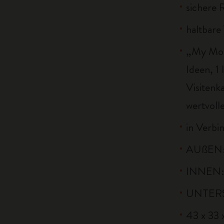
sichere 
haltbare
„My Mol
Ideen, 1 
Visitenk
wertvoll
in Verbin
AUßEN: 
INNEN: 
UNTERSE
43 x 33 x