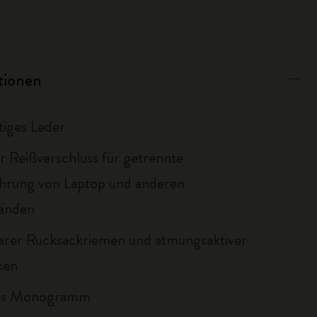
ationen
iges Leder
r Reißverschluss für getrennte
hrung von Laptop und anderen
änden
barer Rucksackriemen und atmungsaktiver
ken
es Monogramm