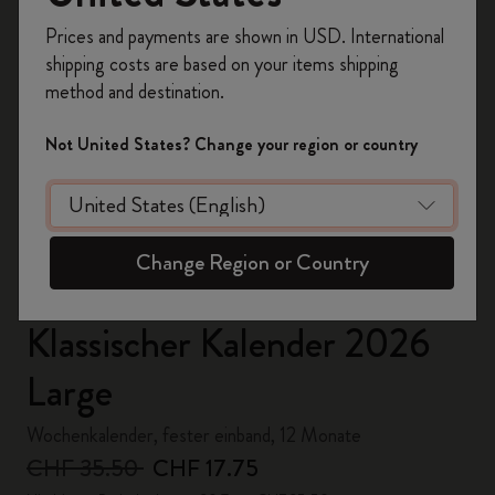
Registrieren Sie sich jetzt und sichern Sie sich
Prices and payments are shown in USD. International
10% Rabatt sowie kostenlosen Versand auf
shipping costs are based on your items shipping
Ihre erste Bestellung
mit dem Code
method and destination.
WELCOME10.
Erstellen Sie ein Moleskine Konto, um Zugang zu
Not United States? Change your region or country
exklusiven Angeboten, Mitgliedervorteilen und
noch mehr Inspiration zu erhalten.
Jetzt registrieren!
Change Region or Country
Out Of Stock
Klassischer Kalender 2026
Large
Wochenkalender, fester einband, 12 Monate
CHF 35.50
CHF 17.75