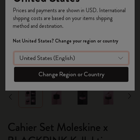
Registrieren Sie sich jetzt und sichern Sie sich
Prices and payments are shown in USD. International
10% Rabatt sowie kostenlosen Versand auf
shipping costs are based on your items shipping
Ihre erste Bestellung
mit dem Code
method and destination.
WELCOME10.
Erstellen Sie ein Moleskine Konto, um Zugang zu
Not United States? Change your region or country
exklusiven Angeboten, Mitgliedervorteilen und
noch mehr Inspiration zu erhalten.
Jetzt registrieren!
zoom.cta
Change Region or Country
Cahier Set Moleskine x