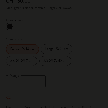
CHF 30.00
Niedrigster Preis der letzten 30 Tage: CHF 30.00
Select a color
ausgewählt
*
Ausgewählte Farbe
Select a size
Large 13x21 cm
Pocket 9x14 cm
A4 21x29.7 cm
A3 29.7x42 cm
Menge
Menge aktualisiert auf 1
Kostenloser Versand für Bestellungen über CHF 80.00