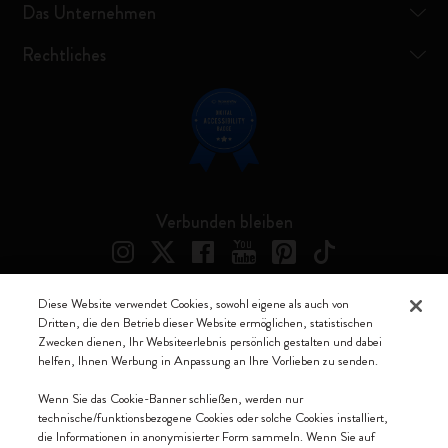
Das Unternehmen
Rechtliches
Verbunden bleiben
Diese Website verwendet Cookies, sowohl eigene als auch von
Dritten, die den Betrieb dieser Website ermöglichen, statistischen
Moleskine ® ist ein eingetragenes Warenzeichen von Moleskine Srl a
Zwecken dienen, Ihr Websiteerlebnis persönlich gestalten und dabei
socio unico
helfen, Ihnen Werbung in Anpassung an Ihre Vorlieben zu senden.
Moleskine srl a socio unico - Via Bergognone, 34 – 20144 Milano -
Wenn Sie das Cookie-Banner schließen, werden nur
Italia - P. IVA / CCIAA n. 07234480965 - REA MI 1945400 - Cap.
technische/funktionsbezogene Cookies oder solche Cookies installiert,
Soc. €2.181.513,42
die Informationen in anonymisierter Form sammeln. Wenn Sie auf