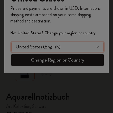
Registrieren Sie sich jetzt und sichern Sie sich
Prices and payments are shown in USD. International
10% Rabatt sowie kostenlosen Versand auf
shipping costs are based on your items shipping
Ihre erste Bestellung
mit dem Code
method and destination.
WELCOME10.
Erstellen Sie ein Moleskine Konto, um Zugang zu
Not United States? Change your region or country
exklusiven Angeboten, Mitgliedervorteilen und
noch mehr Inspiration zu erhalten.
zoom.cta
Jetzt registrieren!
Change Region or Country
Aquarellnotizbuch
Art Kollektion, Schwarz