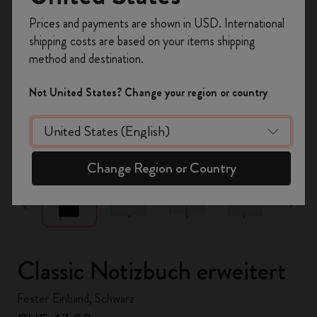
Registrieren Sie sich jetzt und sichern Sie sich
Prices and payments are shown in USD. International
10% Rabatt sowie kostenlosen Versand auf
shipping costs are based on your items shipping
Ihre erste Bestellung
mit dem Code
method and destination.
WELCOME10.
Erstellen Sie ein Moleskine Konto, um Zugang zu
Not United States? Change your region or country
exklusiven Angeboten, Mitgliedervorteilen und
noch mehr Inspiration zu erhalten.
zoom.cta
Jetzt registrieren!
Change Region or Country
Classic Notizbuch erweitert
Fester Einband, Schwarz