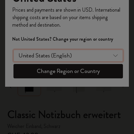
Registrieren Sie sich jetzt und sichern Sie sich
Prices and payments are shown in USD. International
10% Rabatt sowie kostenlosen Versand auf
shipping costs are based on your items shipping
Ihre erste Bestellung
mit dem Code
method and destination.
WELCOME10.
Erstellen Sie ein Moleskine Konto, um Zugang zu
Not United States? Change your region or country
exklusiven Angeboten, Mitgliedervorteilen und
noch mehr Inspiration zu erhalten.
zoom.cta
Jetzt registrieren!
Change Region or Country
Classic Notizbuch erweitert
Weicher Einband, Schwarz