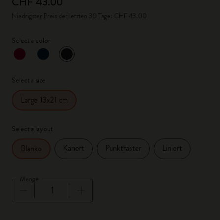
CHF 43.00
Niedrigster Preis der letzten 30 Tage: CHF 43.00
Select a color
ausgewählt
*
Ausgewählte Farbe
Select a size
Large 13x21 cm
Select a layout
Kariert
Punktraster
Liniert
Blanko
Menge
Menge aktualisiert auf 1