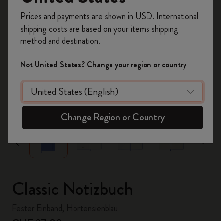
Registrieren Sie sich jetzt und sichern Sie sich
Prices and payments are shown in USD. International
10% Rabatt sowie kostenlosen Versand auf
shipping costs are based on your items shipping
Ihre erste Bestellung
mit dem Code
method and destination.
WELCOME10.
Erstellen Sie ein Moleskine Konto, um Zugang zu
Not United States? Change your region or country
exklusiven Angeboten, Mitgliedervorteilen und
noch mehr Inspiration zu erhalten.
zoom.cta
Jetzt registrieren!
Change Region or Country
Classic Notizbuch
Fester Einband, Hortensienblau