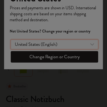
Registrieren Sie sich jetzt und sichern Sie sich
Prices and payments are shown in USD. International
10% Rabatt sowie kostenlosen Versand auf
shipping costs are based on your items shipping
Ihre erste Bestellung
mit dem Code
method and destination.
WELCOME10.
Erstellen Sie ein Moleskine Konto, um Zugang zu
Not United States? Change your region or country
exklusiven Angeboten, Mitgliedervorteilen und
noch mehr Inspiration zu erhalten.
zoom.cta
Jetzt registrieren!
Change Region or Country
Bestseller
Classic Notizbuch