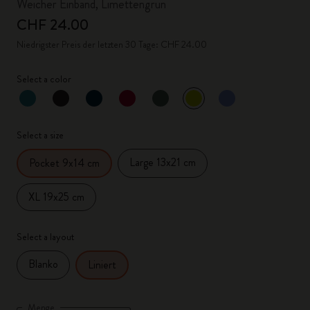
Weicher Einband, Limettengrün
CHF 24.00
Niedrigster Preis der letzten 30 Tage: CHF 24.00
Select a color
ausgewählt
*
Ausgewählte Farbe
Select a size
Large 13x21 cm
Pocket 9x14 cm
XL 19x25 cm
Select a layout
Blanko
Liniert
Menge