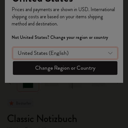
Registrieren Sie sich jetzt und sichern Sie sich
Prices and payments are shown in USD. International
10% Rabatt sowie kostenlosen Versand auf
shipping costs are based on your items shipping
Ihre erste Bestellung
mit dem Code
method and destination.
WELCOME10.
Erstellen Sie ein Moleskine Konto, um Zugang zu
Not United States? Change your region or country
exklusiven Angeboten, Mitgliedervorteilen und
noch mehr Inspiration zu erhalten.
zoom.cta
Jetzt registrieren!
Change Region or Country
Bestseller
Classic Notizbuch