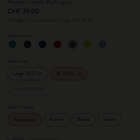
Weicher Einband, Myrtengrün
CHF 39.00
Niedrigster Preis der letzten 30 Tage: CHF 39.00
Select a color
ausgewählt
*
Ausgewählte Farbe
Select a size
Large 13x21 cm
XL 19x25 cm
Pocket 9x14 cm
Select a layout
Kariert
Blanko
Liniert
Punktraster
Menge