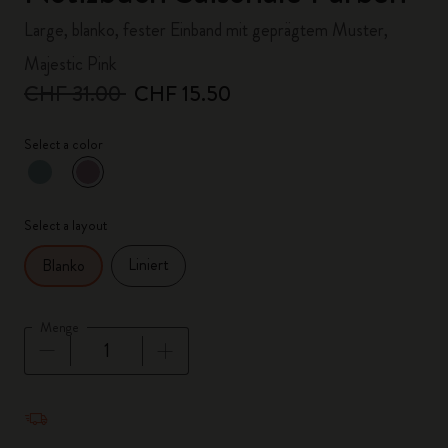
Large, blanko, fester Einband mit geprägtem Muster,
Majestic Pink
CHF 31.00
CHF 15.50
Select a color
ausgewählt
*
Ausgewählte Farbe
Select a layout
Liniert
Blanko
Menge
Menge aktualisiert auf 1