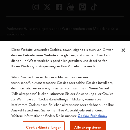
Moleskine ® ist ein eingetragenes Warenzeichen von Moleskine Srl a
socio unico
Moleskine srl a socio unico - Via Bergognone, 34 – 20144 Milano -
Diese Website verwendet Cookies, sowohl eigene als auch von Dritten,
Italia - P. IVA / CCIAA n. 07234480965 - REA MI 1945400 - Cap.
die den Betrieb dieser Website ermöglichen, statistischen Zwecken
Soc. €2.181.513,42
dienen, Ihr Websiteerlebnis persönlich gestalten und dabei helfen,
Ihnen Werbung in Anpassung an Ihre Vorlieben zu senden.
Wir akzeptieren
Wenn Sie das Cookie-Banner schließen, werden nur
technische/funktionsbezogene Cookies oder solche Cookies installiert,
die Informationen in anonymisierter Form sammeln. Wenn Sie auf
"Alle akzeptieren" klicken, stimmen Sie der Anwendung aller Cookies
zu. Wenn Sie auf "Cookie-Einstellungen" klicken, können Sie
Schweiz (Deutsch)
bestimmte Cookies nach Belieben akzeptieren oder ablehnen und Ihre
Auswahl speichern. Sie können Ihre Auswahl jederzeit ändern.
Weitere Informationen finden Sie in unserer
Cookie-Richtlinie.
Cookie-Einstellungen
Alle akzeptieren