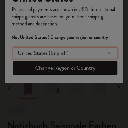
Registrieren Sie sich jetzt und sichern Sie sich
Prices and payments are shown in USD. International
10% Rabatt sowie kostenlosen Versand auf
shipping costs are based on your items shipping
Ihre erste Bestellung
mit dem Code
method and destination.
WELCOME10.
Erstellen Sie ein Moleskine Konto, um Zugang zu
Not United States? Change your region or country
exklusiven Angeboten, Mitgliedervorteilen und
noch mehr Inspiration zu erhalten.
Jetzt registrieren!
zoom.cta
Change Region or Country
-50%
Notizbuch Saisonale Farben