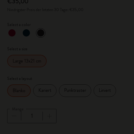
€35,00
Niedrigster Preis der letzten 30 Tage: €35,00
Select a color
ausgewählt
*
Ausgewählte Farbe
Select a size
Large 13x21 cm
Select a layout
Kariert
Punktraster
Liniert
Blanko
Menge
Menge aktualisiert auf 1