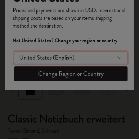
Registrieren Sie sich jetzt und sichern Sie sich
Prices and payments are shown in USD. International
10% Rabatt sowie kostenlosen Versand auf
shipping costs are based on your items shipping
Ihre erste Bestellung
mit dem Code
method and destination.
WELCOME10.
Erstellen Sie ein Moleskine Konto, um Zugang zu
Not United States? Change your region or country
exklusiven Angeboten, Mitgliedervorteilen und
noch mehr Inspiration zu erhalten.
zoom.cta
Jetzt registrieren!
Change Region or Country
Classic Notizbuch erweitert
Fester Einband, Schwarz