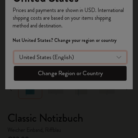
Registrieren Sie sich jetzt und sichern Sie sich
Prices and payments are shown in USD. International
10% Rabatt sowie kostenlosen Versand auf
shipping costs are based on your items shipping
Ihre erste Bestellung
mit dem Code
method and destination.
WELCOME10.
Erstellen Sie ein Moleskine Konto, um Zugang zu
Not United States? Change your region or country
exklusiven Angeboten, Mitgliedervorteilen und
noch mehr Inspiration zu erhalten.
zoom.cta
Jetzt registrieren!
Change Region or Country
Classic Notizbuch
Weicher Einband, Riffblau