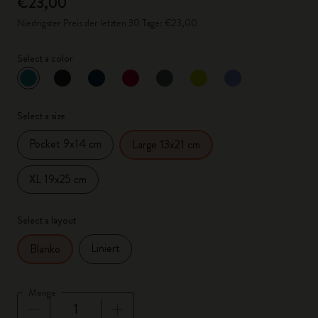
€23,00
Niedrigster Preis der letzten 30 Tage: €23,00
Select a color
ausgewählt
*
Ausgewählte Farbe
Select a size
Pocket 9x14 cm
Large 13x21 cm
XL 19x25 cm
Select a layout
Liniert
Blanko
Menge