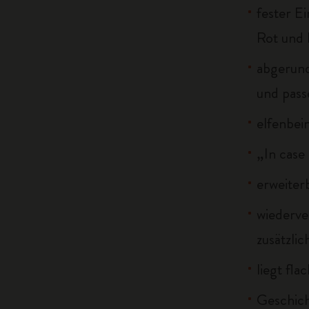
fester E
Rot und 
abgerun
und pass
elfenbei
„In case
erweiter
wiederve
zusätzli
liegt fla
Geschich