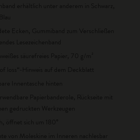
inband erhältlich unter anderem in Schwarz,
Blau
dete Ecken, Gummiband zum Verschließen
endes Lesezeichenband
nweißes säurefreies Papier, 70 g/m²
 of loss“-Hinweis auf dem Deckblatt
bare Innentasche hinten
rwendbare Papierbanderole, Rückseite mit
chen gedruckten Werkzeugen
ch, öffnet sich um 180°
te von Moleskine im Inneren nachlesbar