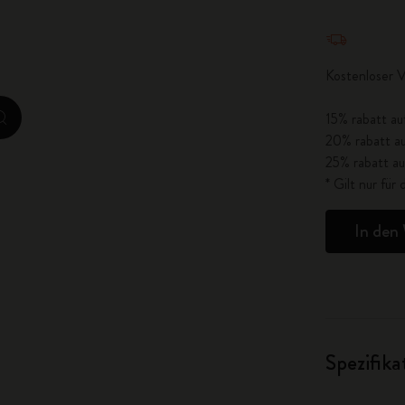
City Guide Notebooks LUXE x Moleskine
Menge aktua
Casa Batlló Custom Editions
Kostenloser 
I Am The City
15% rabatt au
zoom.cta
20% rabatt au
IZIPIZI x Moleskine
25% rabatt au
* Gilt nur fü
Moleskine Detour
In den
Spezifik