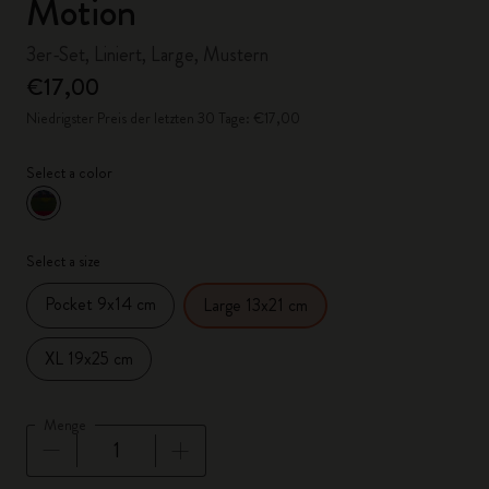
Motion
3er-Set, Liniert, Large, Mustern
€17,00
Niedrigster Preis der letzten 30 Tage: €17,00
Select a color
ausgewählt
*
Ausgewählte Farbe
Select a size
Pocket 9x14 cm
Large 13x21 cm
XL 19x25 cm
Menge