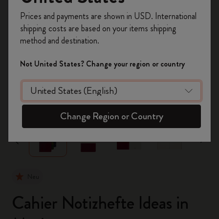
Registrieren Sie sich jetzt und sichern Sie sich
Prices and payments are shown in USD. International
10% Rabatt sowie kostenlosen Versand auf
shipping costs are based on your items shipping
Ihre erste Bestellung
mit dem Code
method and destination.
WELCOME10.
Erstellen Sie ein Moleskine Konto, um Zugang zu
Not United States? Change your region or country
exklusiven Angeboten, Mitgliedervorteilen und
noch mehr Inspiration zu erhalten.
zoom.cta
Jetzt registrieren!
Change Region or Country
Neu
Cahier Notizhefte Ideas in