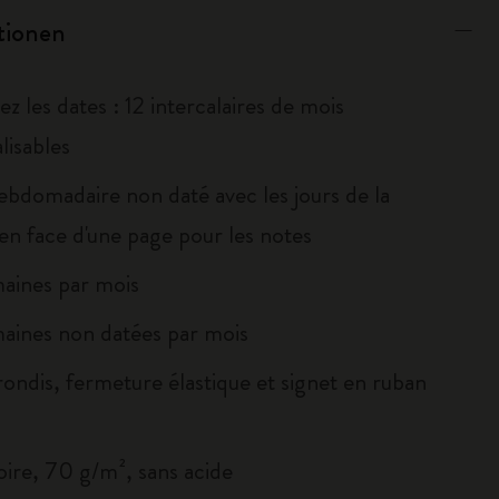
ationen
z les dates : 12 intercalaires de mois
lisables
ebdomadaire non daté avec les jours de la
en face d'une page pour les notes
aines par mois
aines non datées par mois
rondis, fermeture élastique et signet en ruban
oire, 70 g/m², sans acide