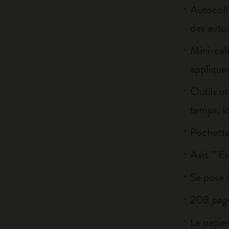
Autocoll
des autoc
Mini-cal
appliquer
Outils ut
temps, id
Pochette 
Avis ""E
Se pose à
208 pag
Le papier