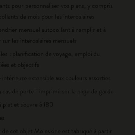
ants pour personnaliser vos plans, y compris
ollants de mois pour les intercalaires
endrier mensuel autocollant à remplir et à
 sur les intercalaires mensuels
iles : planification de voyage, emploi du
ées et objectifs
intérieure extensible aux couleurs assorties
n cas de perte"" imprimé sur la page de garde
 plat et s'ouvre à 180
es
 de cet objet Moleskine est fabriqué à partir