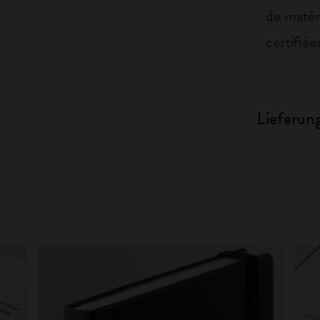
de matér
certifié
Lieferun