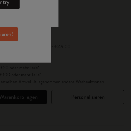
ntry
en Angeboten,
 und noch mehr
erhalten.
lisiert auf 1
rieren!
Versand für Bestellungen über €49,00
f 25 oder mehr Teile*
f 50 oder mehr Teile*
f 100 oder mehr Teile*
r denselben Artikel. Ausgenommen andere Werbeaktionen.
 Warenkorb legen
Personalisieren