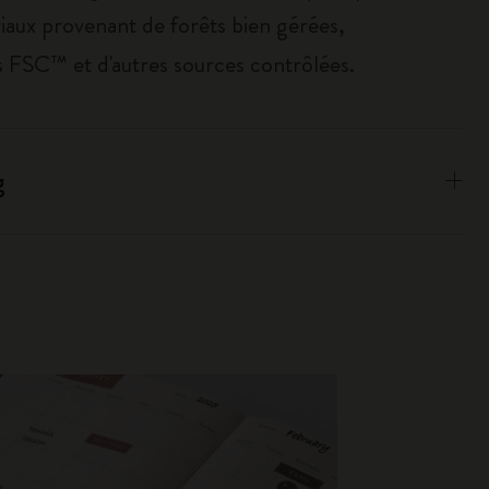
iaux provenant de forêts bien gérées,
es FSC™ et d'autres sources contrôlées.
g