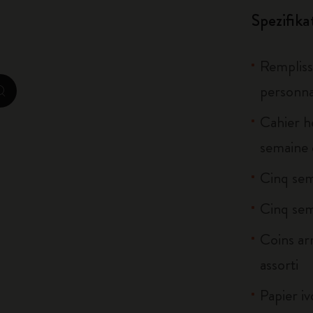
City Guide Notebooks LUXE x Moleskine
Spezifik
Casa Batlló Custom Editions
Remplisse
I Am The City
personna
zoom.cta
IZIPIZI x Moleskine
Cahier h
semaine 
Moleskine Detour
Cinq sem
Cinq sem
Coins ar
assorti
Papier iv