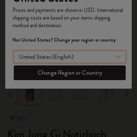
Registrieren Sie sich jetzt und sichern Sie sich
Prices and payments are shown in USD. International
10% Rabatt sowie kostenlosen Versand auf
shipping costs are based on your items shipping
Ihre erste Bestellung
mit dem Code
method and destination.
WELCOME10.
Erstellen Sie ein Moleskine Konto, um Zugang zu
Not United States? Change your region or country
exklusiven Angeboten, Mitgliedervorteilen und
noch mehr Inspiration zu erhalten.
Jetzt registrieren!
zoom.cta
Change Region or Country
Neu
Kim Jung Gi Notizbuch