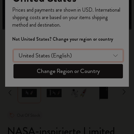
Registrieren Sie sich jetzt und sichern Sie sich
Prices and payments are shown in USD. International
10% Rabatt sowie kostenlosen Versand auf
shipping costs are based on your items shipping
Ihre erste Bestellung
mit dem Code
method and destination.
WELCOME10.
Erstellen Sie ein Moleskine Konto, um Zugang zu
Not United States? Change your region or country
exklusiven Angeboten, Mitgliedervorteilen und
noch mehr Inspiration zu erhalten.
Jetzt registrieren!
zoom.cta
Change Region or Country
Out Of Stock
NASA-inspirierte Limited