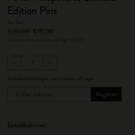
Edition Pins
2er Set
€20,00
€10,00
Niedrigster Preis der letzten 30 Tage: €20,00
Menge
Menge aktualisiert auf 1
Mich benachrichtigen, wenn wieder auf Lager
*
E-Mail-Adresse
Abgeben
Spezifikationen