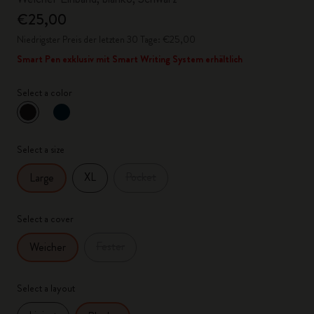
€25,00
Niedrigster Preis der letzten 30 Tage: €25,00
Smart Pen exklusiv mit Smart Writing System erhältlich
Select a color
ausgewählt
*
Ausgewählte Farbe
Select a size
XL
Pocket
Large
Select a cover
Fester
Weicher
Select a layout