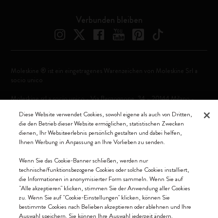
Verbunden bleiben
Moleskine ® ist ein eingetragenes Warenzeichen von Moleskine Srl a
socio unico
Moleskine srl a socio unico - Via Bergognone, 34 – 20144 Milano -
Italia - P. IVA / CCIAA n. 07234480965 - REA MI 1945400 - Cap.
Diese Website verwendet Cookies, sowohl eigene als auch von Dritten,
Soc. €2.181.513,42
die den Betrieb dieser Website ermöglichen, statistischen Zwecken
dienen, Ihr Websiteerlebnis persönlich gestalten und dabei helfen,
Wir akzeptieren
Ihnen Werbung in Anpassung an Ihre Vorlieben zu senden.
Wenn Sie das Cookie-Banner schließen, werden nur
technische/funktionsbezogene Cookies oder solche Cookies installiert,
die Informationen in anonymisierter Form sammeln. Wenn Sie auf
"Alle akzeptieren" klicken, stimmen Sie der Anwendung aller Cookies
Deutschland (Deutsch)
zu. Wenn Sie auf "Cookie-Einstellungen" klicken, können Sie
bestimmte Cookies nach Belieben akzeptieren oder ablehnen und Ihre
Auswahl speichern. Sie können Ihre Auswahl jederzeit ändern.