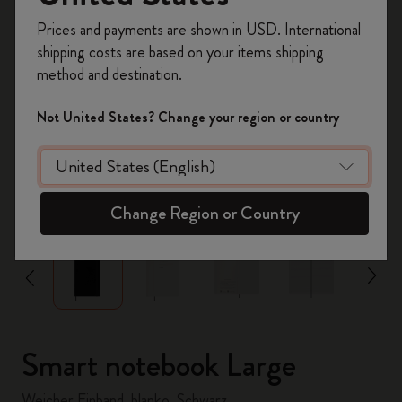
Registrieren Sie sich jetzt und sichern Sie sich
Prices and payments are shown in USD. International
10% Rabatt sowie kostenlosen Versand auf
shipping costs are based on your items shipping
Ihre erste Bestellung
mit dem Code
method and destination.
WELCOME10.
Erstellen Sie ein Moleskine Konto, um Zugang zu
Not United States? Change your region or country
exklusiven Angeboten, Mitgliedervorteilen und
noch mehr Inspiration zu erhalten.
Jetzt registrieren!
zoom.cta
Change Region or Country
Smart notebook Large
Weicher Einband, blanko, Schwarz