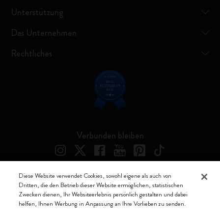
Unterstützung
Das Unternehmen
Rechtliches
Verbunden bleiben
Diese Website verwendet Cookies, sowohl eigene als auch von
Dritten, die den Betrieb dieser Website ermöglichen, statistischen
Moleskine ® ist ein eingetragenes Warenzeichen von Moleskine Srl a
Zwecken dienen, Ihr Websiteerlebnis persönlich gestalten und dabei
socio unico
helfen, Ihnen Werbung in Anpassung an Ihre Vorlieben zu senden.
Moleskine srl a socio unico - Via Bergognone, 34 – 20144 Milano -