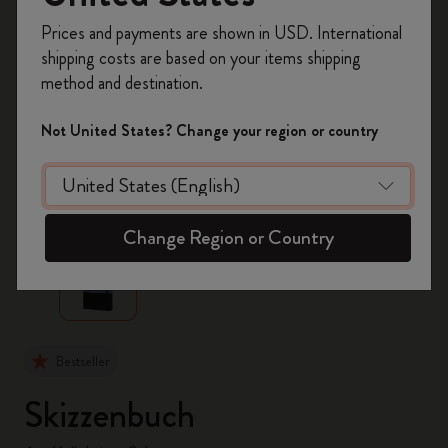
Registrieren Sie sich jetzt und sichern Sie sich
Prices and payments are shown in USD. International
10% Rabatt sowie kostenlosen Versand auf
shipping costs are based on your items shipping
Ihre erste Bestellung
mit dem Code
method and destination.
WELCOME10.
Erstellen Sie ein Moleskine Konto, um Zugang zu
Not United States? Change your region or country
exklusiven Angeboten, Mitgliedervorteilen und
noch mehr Inspiration zu erhalten.
zoom.cta
Jetzt registrieren!
Change Region or Country
Bestseller
Skizzenbuch