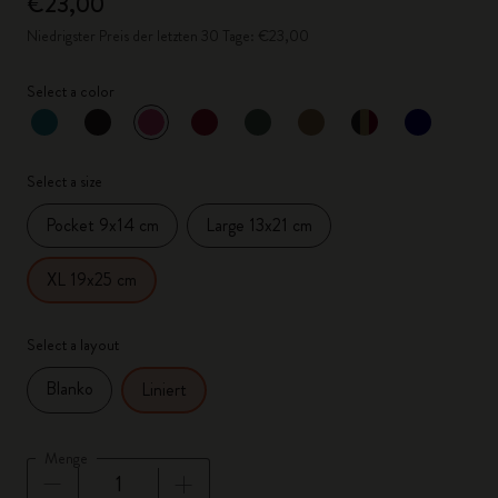
€23,00
Niedrigster Preis der letzten 30 Tage: €23,00
Select a color
ausgewählt
*
Ausgewählte Farbe
Select a size
Pocket 9x14 cm
Large 13x21 cm
XL 19x25 cm
Select a layout
Blanko
Liniert
Menge