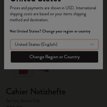
Registrieren Sie sich jetzt und sichern Sie sich
Prices and payments are shown in USD. International
10% Rabatt sowie kostenlosen Versand auf
shipping costs are based on your items shipping
Ihre erste Bestellung
mit dem Code
method and destination.
WELCOME10.
Erstellen Sie ein Moleskine Konto, um Zugang zu
Not United States? Change your region or country
exklusiven Angeboten, Mitgliedervorteilen und
noch mehr Inspiration zu erhalten.
zoom.cta
Jetzt registrieren!
Change Region or Country
Cahier Notizhefte
3er-Set, Kinetic Pink