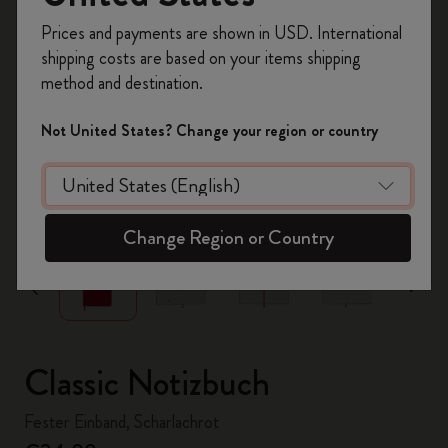
Registrieren Sie sich jetzt und sichern Sie sich
Prices and payments are shown in USD. International
10% Rabatt sowie kostenlosen Versand auf
shipping costs are based on your items shipping
Ihre erste Bestellung
mit dem Code
method and destination.
WELCOME10.
Erstellen Sie ein Moleskine Konto, um Zugang zu
Not United States? Change your region or country
exklusiven Angeboten, Mitgliedervorteilen und
noch mehr Inspiration zu erhalten.
zoom.cta
Jetzt registrieren!
Change Region or Country
Classic Notizbuch
Fester Einband, Scharlachrot