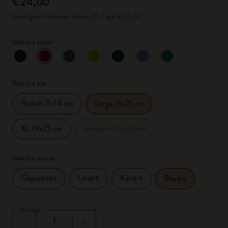
€24,00
Niedrigster Preis der letzten 30 Tage: €24,00
Select a color
ausgewählt
*
Ausgewählte Farbe
Select a size
Pocket 9x14 cm
Large 13x21 cm
XL 19x25 cm
Medium 11.5x18 cm
Select a layout
Gepunktet
Liniert
Kariert
Blanko
Menge