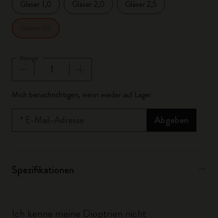
Gläser 1,0
Gläser 2,0
Gläser 2,5
Gläser 1,5
Menge
Menge aktualisiert auf 1
Mich benachrichtigen, wenn wieder auf Lager
*
E-Mail-Adresse
Abgeben
Spezifikationen
Ich kenne meine Dioptrien nicht