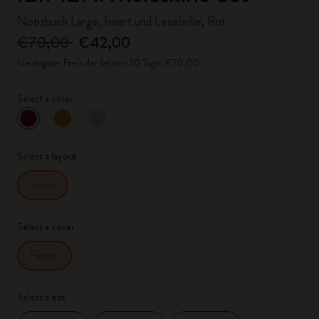
Notizbuch Large, liniert und Lesebrille, Rot
€70,00
€42,00
Niedrigster Preis der letzten 30 Tage: €70,00
Select a color
ausgewählt
*
Ausgewählte Farbe
Select a layout
liniert
Select a cover
Fester
Select a size