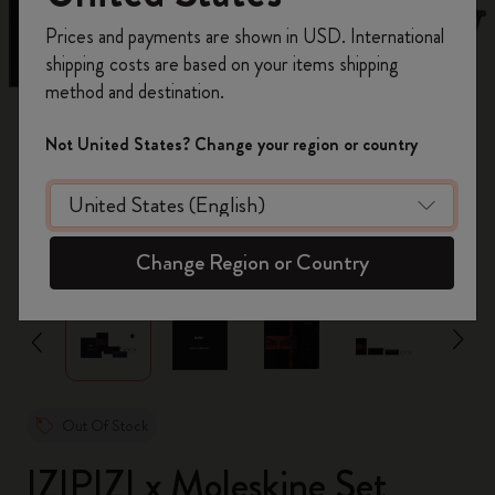
Registrieren Sie sich jetzt und sichern Sie sich
Prices and payments are shown in USD. International
10% Rabatt sowie kostenlosen Versand auf
shipping costs are based on your items shipping
Ihre erste Bestellung
mit dem Code
method and destination.
WELCOME10.
Erstellen Sie ein Moleskine Konto, um Zugang zu
Not United States? Change your region or country
exklusiven Angeboten, Mitgliedervorteilen und
noch mehr Inspiration zu erhalten.
Jetzt registrieren!
zoom.cta
Change Region or Country
Out Of Stock
IZIPIZI x Moleskine Set