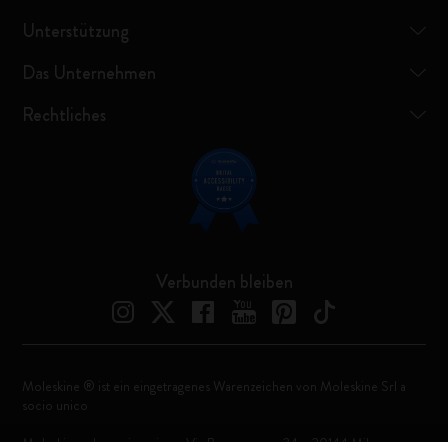
Unterstützung
Das Unternehmen
Rechtliches
Verbunden bleiben
Moleskine ® ist ein eingetragenes Warenzeichen von Moleskine Srl a
socio unico
Moleskine srl a socio unico - Via Bergognone, 34 – 20144 Milano -