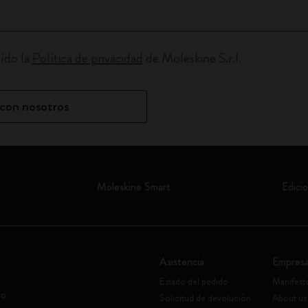
City Guide Notebooks LUXE x Moleskine
Ediciones personalizadas de la Casa Batlló
ído la
Política de privacidad
de Moleskine S.r.l.
I Am The City
con nosotros
IZIPIZI x Moleskine
Moleskine Detour
Moleskine Smart
Edicio
Asistencia
Empres
Estado del pedido
Manifest
vo
Solicitud de devolución
About us