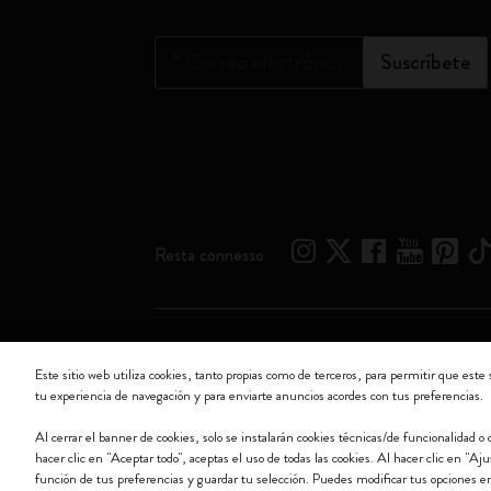
*
Correo electrónico
Suscríbete
Resta connesso
Moleskine ® es una marca registrada de Moleskine Srl 
Este sitio web utiliza cookies, tanto propias como de terceros, para permitir que este 
tu experiencia de navegación y para enviarte anuncios acordes con tus preferencias.
Moleskine srl a socio unico - Via Bergognone, 34 – 2
Al cerrar el banner de cookies, solo se instalarán cookies técnicas/de funcionalidad 
hacer clic en "Aceptar todo", aceptas el uso de todas las cookies. Al hacer clic en "Aj
función de tus preferencias y guardar tu selección. Puedes modificar tus opciones 