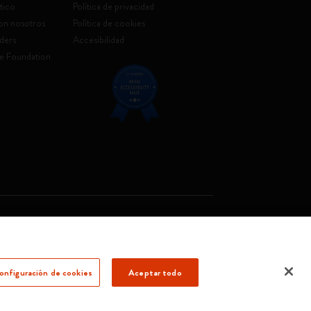
tico
Política de privacidad
con nosotros
Política de cookies
ders
Accesibilidad
e Foundation
. Soc. €2.181.513,42
onfiguración de cookies
Aceptar todo