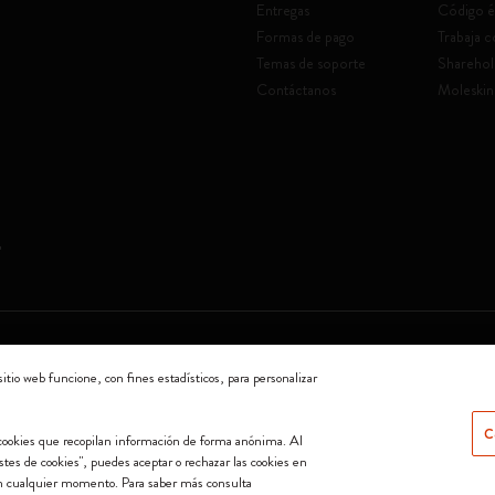
Entregas
Código é
Formas de pago
Trabaja 
Temas de soporte
Sharehol
Contáctanos
Moleskin
a socio unico
sitio web funcione, con fines estadísticos, para personalizar
0144 Milano - Italia - P. IVA / CCIAA n. 07234480965 - REA MI 1945400 - Cap
C
o cookies que recopilan información de forma anónima. Al
Aceptamos
ustes de cookies", puedes aceptar o rechazar las cookies en
en cualquier momento. Para saber más consulta