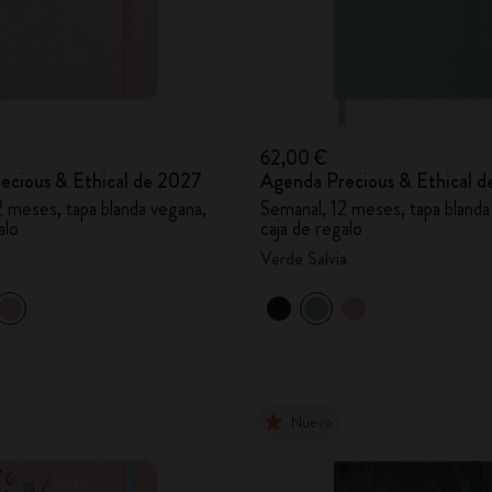
City Guide Notebooks LUXE x Moleskine
Ediciones personalizadas de la Casa Batlló
I Am The City
62,00 €
ecious & Ethical de 2027
Agenda Precious & Ethical 
IZIPIZI x Moleskine
2 meses, tapa blanda vegana,
Semanal, 12 meses, tapa blanda
alo
caja de regalo
Moleskine Detour
Verde Salvia
Nuevo