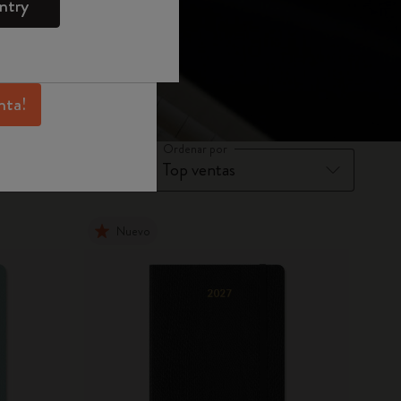
ntry
Moleskine para
sivas, beneficios
 inspiración.
nta!
Ordenar por
Nuevo