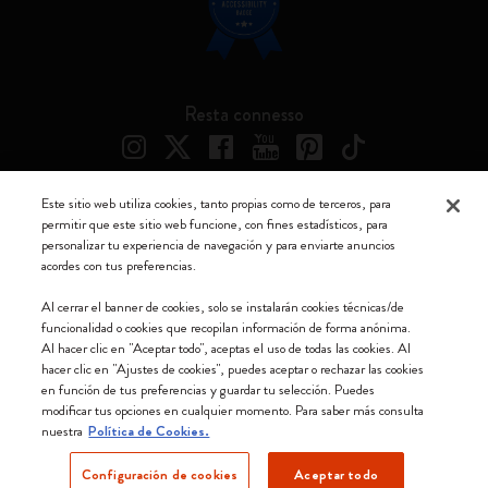
Resta connesso
Este sitio web utiliza cookies, tanto propias como de terceros, para
permitir que este sitio web funcione, con fines estadísticos, para
Moleskine ® es una marca registrada de Moleskine Srl a socio unico
personalizar tu experiencia de navegación y para enviarte anuncios
acordes con tus preferencias.
Moleskine srl a socio unico - Via Bergognone, 34 – 20144 Milano -
Italia - P. IVA / CCIAA n. 07234480965 - REA MI 1945400 - Cap.
Al cerrar el banner de cookies, solo se instalarán cookies técnicas/de
Soc. €2.181.513,42
funcionalidad o cookies que recopilan información de forma anónima.
Al hacer clic en "Aceptar todo", aceptas el uso de todas las cookies. Al
Aceptamos
hacer clic en "Ajustes de cookies", puedes aceptar o rechazar las cookies
en función de tus preferencias y guardar tu selección. Puedes
modificar tus opciones en cualquier momento. Para saber más consulta
nuestra
Política de Cookies.
Configuración de cookies
Aceptar todo
España (español)