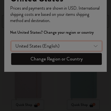
Prices and payments are shown in USD. International
Regístrate ahora y obtén un
10% de descuento
shipping costs are based on your items shipping
y envío gratuito en tu primer pedido
utilizando
method and destination.
Filtro
Ordenar por
el código
WELCOME10.
Crea una cuenta de Moleskine para acceder a
Not United States? Change your region or country
17 Productos
ofertas exclusivas, beneficios para miembros y
más inspiración.
Nuevo
Nuevo
Crear cuenta!
Change Region or Country
Quick Shop
Quick Shop