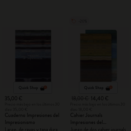
-20%
Quick Shop
Quick Shop
35,00 €
18,00 €
14,40 €
Precio más bajo en los últimos 30
Precio más bajo en los últimos 30
días: 35,00 €
días: 18,00 €
Cuaderno Impresiones del
Cahier Journals
Impresionismo
Impresiones del
Impresionismo
Large, de rayas y tapa dura
Juego de dos cahier journals