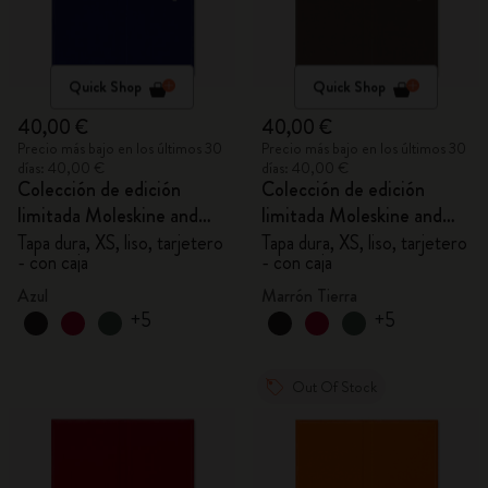
Quick Shop
Quick Shop
40,00 €
40,00 €
Precio más bajo en los últimos 30
Precio más bajo en los últimos 30
días: 40,00 €
días: 40,00 €
Colección de edición
Colección de edición
limitada Moleskine and
limitada Moleskine and
MIYAKE DESIGN
MIYAKE DESIGN
Tapa dura, XS, liso, tarjetero
Tapa dura, XS, liso, tarjetero
- con caja
- con caja
STUDIO
STUDIO
Azul
Marrón Tierra
+5
+5
Out Of Stock