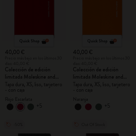
Quick Shop
Quick Shop
40,00 €
40,00 €
Precio más bajo en los últimos 30
Precio más bajo en los últimos 30
días: 40,00 €
días: 40,00 €
Colección de edición
Colección de edición
limitada Moleskine and
limitada Moleskine and
MIYAKE DESIGN
MIYAKE DESIGN
Tapa dura, XS, liso, tarjetero
Tapa dura, XS, liso, tarjetero
- con caja
- con caja
STUDIO
STUDIO
Rojo Escarlata
Naranja
+5
+5
-50%
Out Of Stock