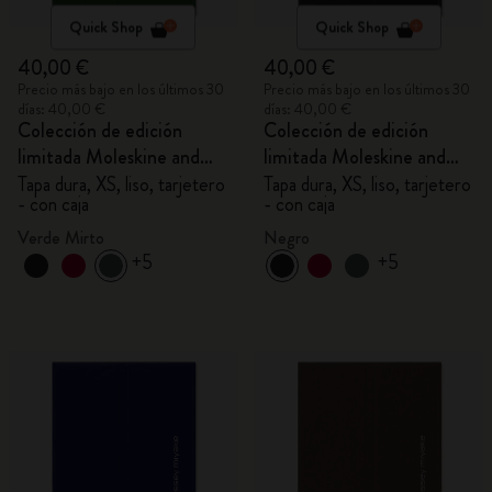
Quick Shop
Quick Shop
40,00 €
40,00 €
Precio más bajo en los últimos 30
Precio más bajo en los últimos 30
días: 40,00 €
días: 40,00 €
Colección de edición
Colección de edición
limitada Moleskine and
limitada Moleskine and
MIYAKE DESIGN
MIYAKE DESIGN
Tapa dura, XS, liso, tarjetero
Tapa dura, XS, liso, tarjetero
- con caja
- con caja
STUDIO
STUDIO
Verde Mirto
Negro
+5
+5