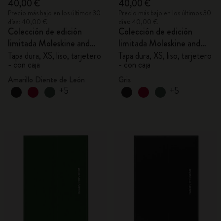
40,00 €
40,00 €
Precio más bajo en los últimos 30
Precio más bajo en los últimos 30
días: 40,00 €
días: 40,00 €
Colección de edición
Colección de edición
limitada Moleskine and
limitada Moleskine and
MIYAKE DESIGN
MIYAKE DESIGN
Tapa dura, XS, liso, tarjetero
Tapa dura, XS, liso, tarjetero
- con caja
- con caja
STUDIO
STUDIO
Amarillo Diente de León
Gris
+5
+5