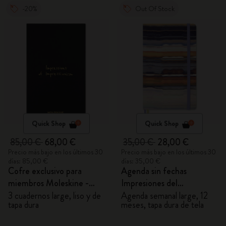
-20%
Out Of Stock
Quick Shop
Quick Shop
85,00 €
68,00 €
35,00 €
28,00 €
Precio más bajo en los últimos 30
Precio más bajo en los últimos 30
días: 85,00 €
días: 35,00 €
Cofre exclusivo para
Agenda sin fechas
miembros Moleskine -
Impresiones del
Cuadernos Impresiones
Impresionismo
3 cuadernos large, liso y de
Agenda semanal large, 12
tapa dura
meses, tapa dura de tela
del Impresionismo