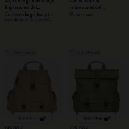
Caja de regalo de dibujo
Cahier Journal
Impresiones del
Impresiones del
Impresionismo
Impresionismo
Cuaderno large, liso y de
XL, de rayas
tapa dura de tela, con 6
lápices acuarelables
Out Of Stock
Out Of Stock
Quick Shop
Quick Shop
195,00 €
225,00 €