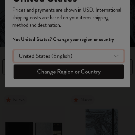
vida en todo su intrincado detalle.
Prices and payments are shown in USD. International
Regístrate ahora y obtén un
10% de descuento
shipping costs are based on your items shipping
y envío gratuito en tu primer pedido
utilizando
method and destination.
el código
WELCOME10.
Crea una cuenta de Moleskine para acceder a
Not United States? Change your region or country
ofertas exclusivas, beneficios para miembros y
más inspiración.
Crear cuenta!
Filtro
Ordenar por
Change Region or Country
3 Productos
Nuevo
Nuevo