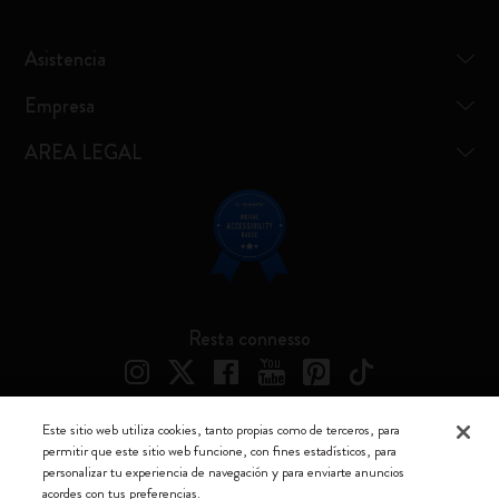
Asistencia
Empresa
AREA LEGAL
Resta connesso
Este sitio web utiliza cookies, tanto propias como de terceros, para
permitir que este sitio web funcione, con fines estadísticos, para
Moleskine ® es una marca registrada de Moleskine Srl a socio unico
personalizar tu experiencia de navegación y para enviarte anuncios
acordes con tus preferencias.
Moleskine srl a socio unico - Via Bergognone, 34 – 20144 Milano -