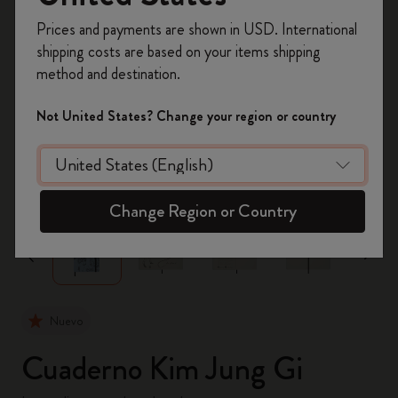
Prices and payments are shown in USD. International
Regístrate ahora y obtén un
10% de descuento
shipping costs are based on your items shipping
y envío gratuito en tu primer pedido
utilizando
method and destination.
el código
WELCOME10.
Crea una cuenta de Moleskine para acceder a
Not United States? Change your region or country
ofertas exclusivas, beneficios para miembros y
más inspiración.
zoom.cta
Crear cuenta!
Change Region or Country
Nuevo
Cuaderno Kim Jung Gi