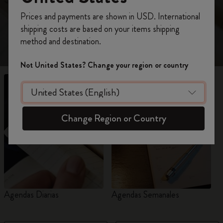
durante un año y medio.
Prices and payments are shown in USD. International
Regístrate ahora y obtén un
10% de descuento
shipping costs are based on your items shipping
y envío gratuito en tu primer pedido
utilizando
method and destination.
el código
WELCOME10.
Crea una cuenta de Moleskine para acceder a
Not United States? Change your region or country
ofertas exclusivas, beneficios para miembros y
más inspiración.
Crear cuenta!
Change Region or Country
Agendas Diarias
Agendas Semanales