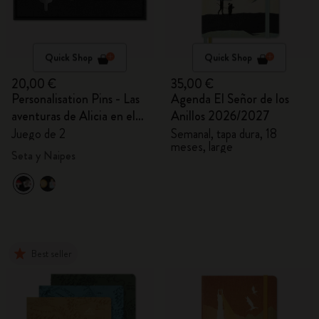
Quick Shop
Quick Shop
20,00 €
35,00 €
Personalisation Pins - Las
Agenda El Señor de los
aventuras de Alicia en el
Anillos 2026/2027
País de las Maravillas
Juego de 2
Semanal, tapa dura, 18
meses, large
Seta y Naipes
Best seller