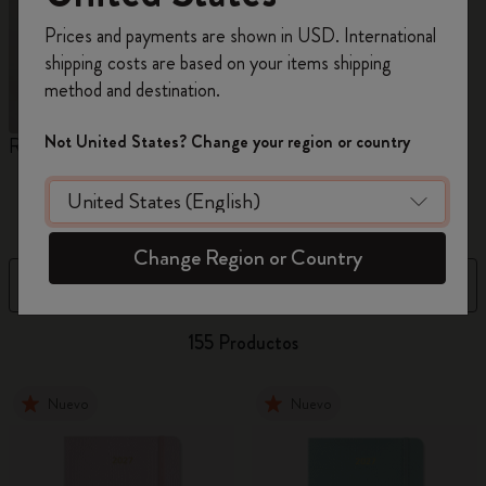
Prices and payments are shown in USD. International
Regístrate ahora y obtén un
10% de descuento
shipping costs are based on your items shipping
y envío gratuito en tu primer pedido
utilizando
method and destination.
el código
WELCOME10.
Crea una cuenta de Moleskine para acceder a
Not United States? Change your region or country
Reframe Sunglasses
Colección Kim Jung Gi
C
ofertas exclusivas, beneficios para miembros y
A
más inspiración.
M
Crear cuenta!
Change Region or Country
Filtro
Ordenar por
155 Productos
Nuevo
Nuevo