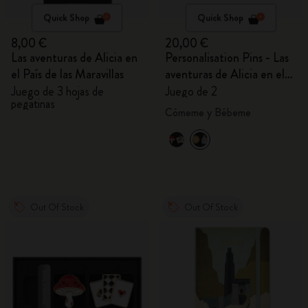
Quick Shop
Quick Shop
8,00 €
20,00 €
Las aventuras de Alicia en
Personalisation Pins - Las
el País de las Maravillas
aventuras de Alicia en el
País de las Maravillas
Juego de 3 hojas de
Juego de 2
pegatinas
Cómeme y Bébeme
Out Of Stock
Out Of Stock