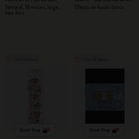
Maravillas 2026/2027
Alicia en el País de las
Semanal, 18 meses, large,
Efecto de ilusión óptica
tapa dura
Maravillas
Out Of Stock
Out Of Stock
Quick Shop
Quick Shop