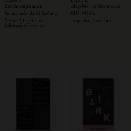
10,00 €
29,00 €
Set de tarjetas de
Ulay/Marina Abramović -
felicitación de El Señor de
ART VITAL
los Anillos
Set de 7 tarjetas de
Large, liso, tapa dura
felicitación y sobres