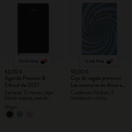
Quick Shop
Quick Shop
62,00 €
50,00 €
Agenda Precious &
Caja de regalo premium
Ethical de 2027
Las aventuras de Alicia en
el País de las Maravillas
Semanal, 12 meses, tapa
Cuadernos Pocket, 3
blanda vegana, caja de
minilápices y bolsa
regalo
Negro