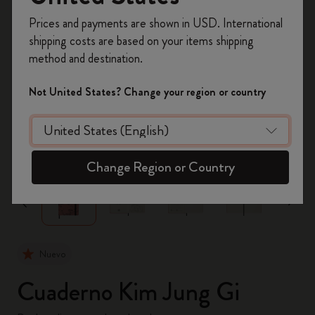
Prices and payments are shown in USD. International
Regístrate ahora y obtén un
10% de descuento
shipping costs are based on your items shipping
y envío gratuito en tu primer pedido
utilizando
method and destination.
el código
WELCOME10.
Crea una cuenta de Moleskine para acceder a
Not United States? Change your region or country
ofertas exclusivas, beneficios para miembros y
más inspiración.
zoom.cta
Crear cuenta!
Change Region or Country
Nuevo
Cuaderno Kim Jung Gi