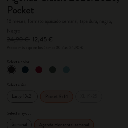
Pocket
18 meses, formato apaisado semanal, tapa dura, negro,
Negro
24,90 €
12,45 €
Precio más bajo en los últimos 30 días: 24,90 €
Select a color
Seleccionado
*
Color seleccionado
Select a size
Large 13x21
XL 19x25
Pocket 9x14
Select a layout
Semanal
Agenda Horizontal semanal