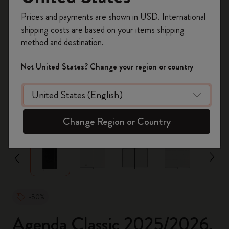
Prices and payments are shown in USD. International
Regístrate ahora y obtén un
10% de descuento
shipping costs are based on your items shipping
y envío gratuito en tu primer pedido
utilizando
method and destination.
el código
WELCOME10.
Crea una cuenta de Moleskine para acceder a
Not United States? Change your region or country
ofertas exclusivas, beneficios para miembros y
más inspiración.
Crear cuenta!
zoom.cta
Change Region or Country
-50%
Agenda Classic 2025/2026,