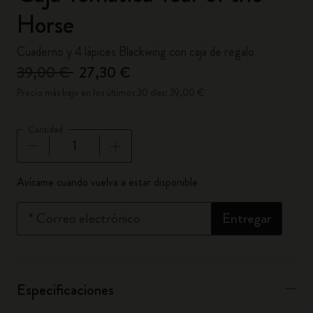
Horse
Cuaderno y 4 lápices Blackwing con caja de regalo
39,00 €
27,30 €
Precio más bajo en los últimos 30 días: 39,00 €
Cantidad
Cantidad actualizada a 1
Avísame cuando vuelva a estar disponible
*
Correo electrónico
Entregar
Especificaciones