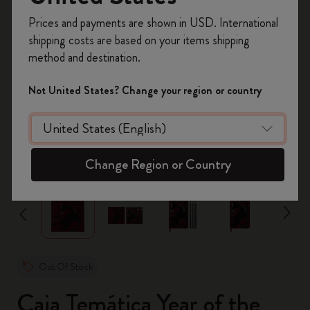
Prices and payments are shown in USD. International
Regístrate ahora y obtén un
10% de descuento
shipping costs are based on your items shipping
y envío gratuito en tu primer pedido
utilizando
method and destination.
el código
WELCOME10.
Crea una cuenta de Moleskine para acceder a
Not United States? Change your region or country
ofertas exclusivas, beneficios para miembros y
más inspiración.
Crear cuenta!
zoom.cta
Change Region or Country
Out Of Stock
Caja Temática Year of the