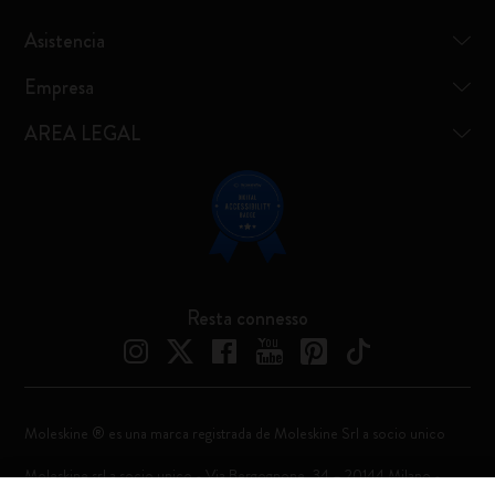
Asistencia
Empresa
AREA LEGAL
Resta connesso
Moleskine ® es una marca registrada de Moleskine Srl a socio unico
Moleskine srl a socio unico - Via Bergognone, 34 – 20144 Milano -