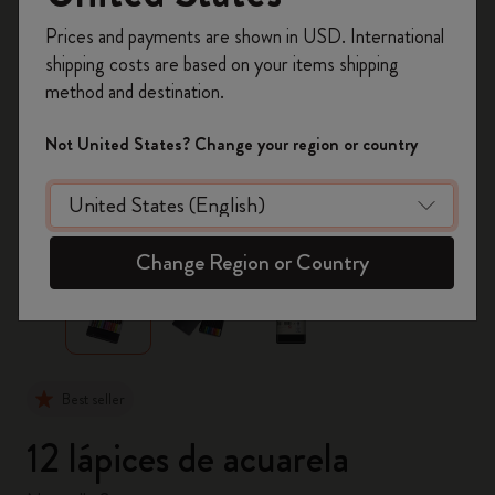
Prices and payments are shown in USD. International
Regístrate ahora y obtén un
10% de descuento
shipping costs are based on your items shipping
y envío gratuito en tu primer pedido
utilizando
method and destination.
el código
WELCOME10.
Crea una cuenta de Moleskine para acceder a
Not United States? Change your region or country
ofertas exclusivas, beneficios para miembros y
más inspiración.
zoom.cta
Crear cuenta!
Change Region or Country
Best seller
12 lápices de acuarela