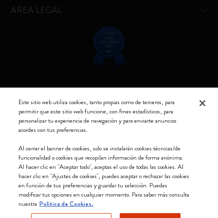
AREA LEGAL
Resta connesso
Este sitio web utiliza cookies, tanto propias como de terceros, para
permitir que este sitio web funcione, con fines estadísticos, para
personalizar tu experiencia de navegación y para enviarte anuncios
acordes con tus preferencias.
Moleskine ® es una marca registrada de Moleskine Srl a socio unico
Al cerrar el banner de cookies, solo se instalarán cookies técnicas/de
funcionalidad o cookies que recopilan información de forma anónima.
Moleskine srl a socio unico - Via Bergognone, 34 – 20144 Milano -
Al hacer clic en "Aceptar todo", aceptas el uso de todas las cookies. Al
Italia - P. IVA / CCIAA n. 07234480965 - REA MI 1945400 - Cap.
hacer clic en "Ajustes de cookies", puedes aceptar o rechazar las cookies
Soc. €2.181.513,42
en función de tus preferencias y guardar tu selección. Puedes
modificar tus opciones en cualquier momento. Para saber más consulta
Aceptamos
nuestra
Política de Cookies.