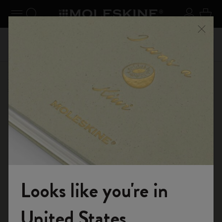
ar el menú
Navegación toggle
Search website
Registra
Cest
Regístrate ahora
y obtén un 10% de descuento y envío
 de
Debido
Cerra
gratuito en tu primer pedido utilizando el código
prod
WELCOME10
Tienda Online
...
Smart Writing System
Smart Notebooks
Looks like you're in
Te damos la bienvenida al mundo de
United States
Moleskine