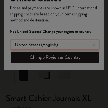
Prices and payments are shown in USD. International
Regístrate ahora y obtén un
10% de descuento
shipping costs are based on your items shipping
y envío gratuito en tu primer pedido
utilizando
method and destination.
el código
WELCOME10.
Crea una cuenta de Moleskine para acceder a
Not United States? Change your region or country
ofertas exclusivas, beneficios para miembros y
más inspiración.
Crear cuenta!
zoom.cta
Change Region or Country
Smart Cahier Journals XL
Juego de 2, liso