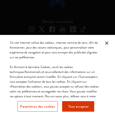
Restez connecté
Ce site Internet utilise des cookies, internes comme de tiers, afin de
fonctionner, pour des raisons statistiques, pour personnaliser votre
Moleskine ® est une marque enregistrée de Moleskine Srl a socio unico
expérience de navigation et pour vous envoyer des publicités alignées
sur vos préférences.
Moleskine srl a socio unico - Via Bergognone, 34 – 20144 Milano -
Italia - P. IVA / CCIAA n. 07234480965 - REA MI 1945400 - Cap.
En fermant la bannière Cookies, seuls les cookies
Soc. €2.181.513,42
techniques/fonctionnels et ceux collectant des informations sur un
formulaire anonyme seront installés. En cliquant sur «Tout accepter»,
Nous acceptons
vous acceptez l'utilisation de tous les cookies. En cliquant sur
«Paramètres des cookies», vous pouvez accepter ou refuser des cookies
selon vos préférences et sauvegarder vos choix. Vous pouvez modifier
vos options à tout moment. Pour en savoir plus, référez-vous à notre
Paramètres des cookies
Tout accepter
Suisse (français)