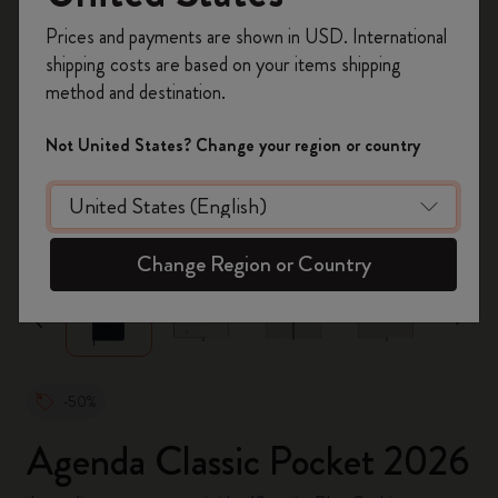
Inscrivez-vous maintenant et bénéficiez de
10 %
Prices and payments are shown in USD. International
de remise ainsi que de frais de port gratuits
shipping costs are based on your items shipping
sur votre première commande
en utilisant le
method and destination.
code
WELCOME10.
Créez un compte Moleskine pour accéder à des
Not United States? Change your region or country
offres exclusives, des avantages réservés aux
membres et davantage d’inspiration.
zoom.cta
Créer un compte!
Change Region or Country
-50%
Agenda Classic Pocket 2026