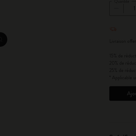
Quantité
City Guide Notebooks LUXE x Moleskine
Casa Batlló Éditions personnalisées
Quantité mi
I Am The City
Livraison of
zoom.cta
Moleskine Detour
15% de réduct
20% de réduct
25% de réduct
* Applicable 
Ajo