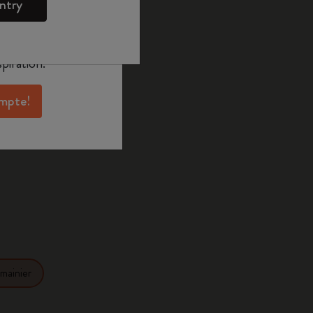
.00
ntry
oleskine pour
exclusives, des
aux membres et
piration.
sélectionné
 sélectionnée
ompte!
1 cm
mainier