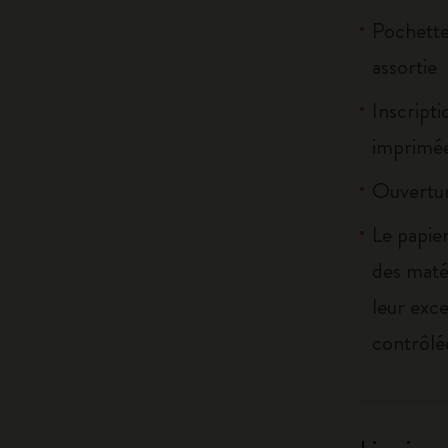
Pochette 
assortie
Inscripti
imprimée
Ouvertur
Le papier
des maté
leur exce
contrôlé