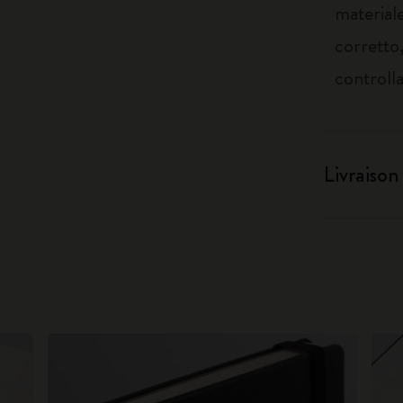
material
corretto,
controlla
Livraison