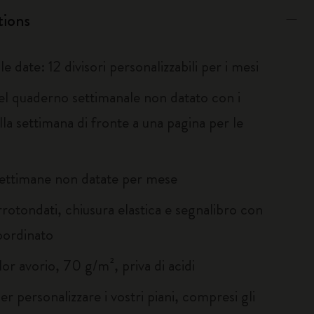
tions
e date: 12 divisori personalizzabili per i mesi
el quaderno settimanale non datato con i
lla settimana di fronte a una pagina per le
ettimane non datate per mese
rotondati, chiusura elastica e segnalibro con
oordinato
or avorio, 70 g/m², priva di acidi
er personalizzare i vostri piani, compresi gli