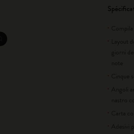
City Guide Notebooks LUXE x Moleskine
Spécifica
Casa Batlló Éditions personnalisées
Compila l
I Am The City
Layout d
zoom.cta
Moleskine Detour
giorni de
note
Cinque s
Angoli ar
nastro c
Carta col
Adesivi p