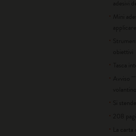
adesivi d
Mini ades
applicare
Strumenti
obiettivi
Tasca int
Avviso "
volantin
Si stende
208 pag
La carta