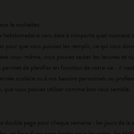
us le souhaitez.
ebdomadaire sans date à n'importe quel moment de 
s pour que vous puissiez les remplir, ce qui vous donn
ates vous-même, vous pouvez sauter les lacunes et n'u
permet de planifier en fonction de votre vie - il n'es
l'année scolaire ou à vos besoins personnels ou profes
e, que vous pouvez utiliser comme bon vous semble.
e double page pour chaque semaine : les jours de la 
e, en face d'une page lignée pour les notes, les tâch