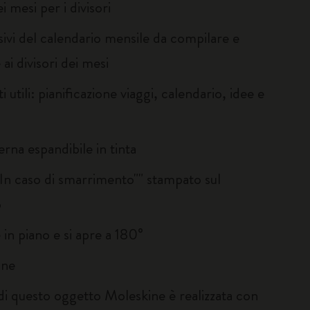
ei mesi per i divisori
ivi del calendario mensile da compilare e
 ai divisori dei mesi
 utili: pianificazione viaggi, calendario, idee e
erna espandibile in tinta
"In caso di smarrimento"" stampato sul
o
 in piano e si apre a 180°
ine
 di questo oggetto Moleskine è realizzata con