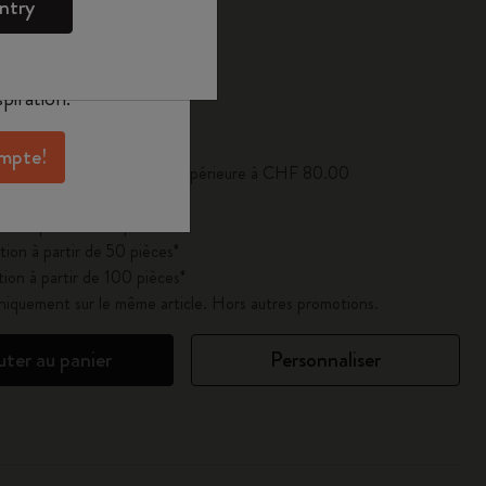
ntry
oleskine pour
exclusives, des
aux membres et
piration.
se à jour à 1
ompte!
ferte pour toute commande supérieure à CHF 80.00
ion à partir de 25 pièces*
ion à partir de 50 pièces*
ion à partir de 100 pièces*
uniquement sur le même article. Hors autres promotions.
uter au panier
Personnaliser